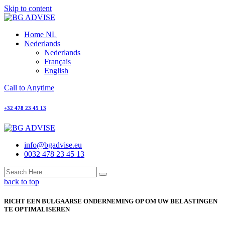
Skip to content
Home NL
Nederlands
Nederlands
Français
English
Call to Anytime
+32 478 23 45 13
info@bgadvise.eu
0032 478 23 45 13
back to top
RICHT EEN BULGAARSE ONDERNEMING OP OM UW BELASTINGEN
TE OPTIMALISEREN